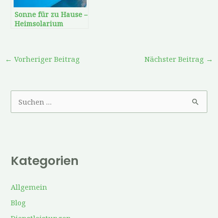
Sonne für zu Hause –
Heimsolarium
←
Vorheriger Beitrag
Nächster Beitrag
→
S
u
c
h
Kategorien
e
n
Allgemein
n
a
Blog
c
Dienstleistungen